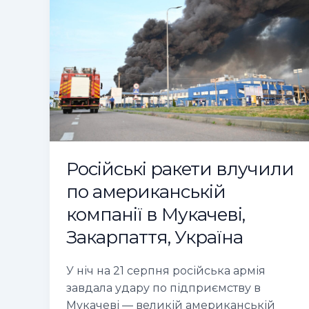
влучили
по
американській
компанії
в
Мукачеві,
Закарпаття,
Україна
Російські ракети влучили
по американській
компанії в Мукачеві,
Закарпаття, Україна
У ніч на 21 серпня російська армія
завдала удару по підприємству в
Мукачеві — великій американській