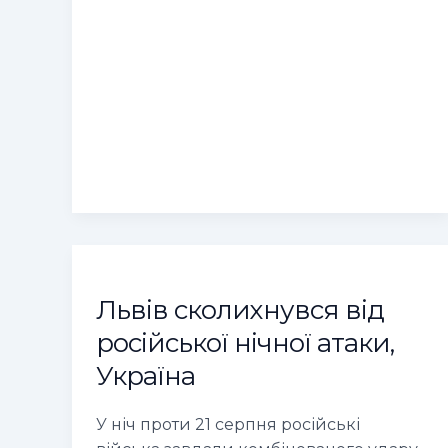
Львів
сколихнувся
Львів сколихнувся від
від
російської
російської нічної атаки,
нічної
Україна
атаки,
Україна
У ніч проти 21 серпня російські