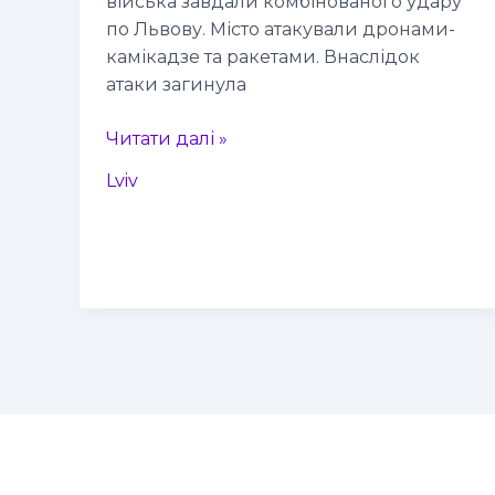
війська завдали комбінованого удару
по Львову. Місто атакували дронами-
камікадзе та ракетами. Внаслідок
атаки загинула
Читати далі »
Lviv