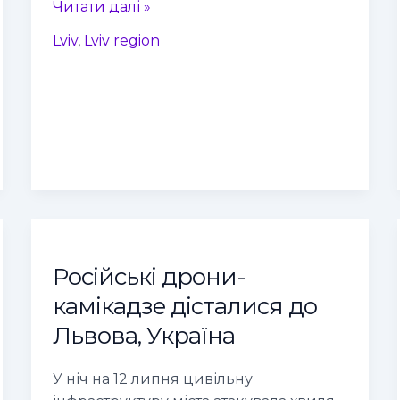
Читати далі »
Lviv
,
Lviv region
Російські
дрони-
Російські дрони-
камікадзе
дісталися
камікадзе дісталися до
до
Львова, Україна
Львова,
Україна
У ніч на 12 липня цивільну