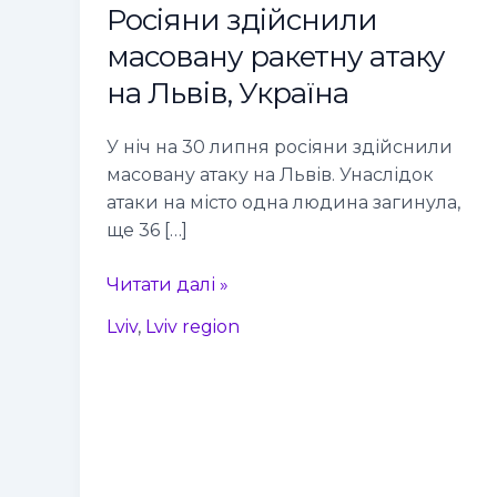
Росіяни здійснили
масовану
ракетну
масовану ракетну атаку
атаку
на Львів, Україна
на
Львів,
У ніч на 30 липня росіяни здійснили
Україна
масовану атаку на Львів. Унаслідок
атаки на місто одна людина загинула,
ще 36 […]
Читати далі »
Lviv
,
Lviv region