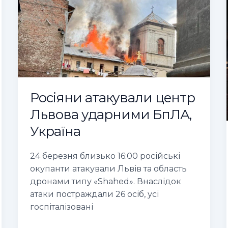
центр
Львова
ударними
БпЛА,
Україна
Росіяни атакували центр
Львова ударними БпЛА,
Україна
24 березня близько 16:00 російські
окупанти атакували Львів та область
дронами типу «Shahed». Внаслідок
атаки постраждали 26 осіб, усі
госпіталізовані