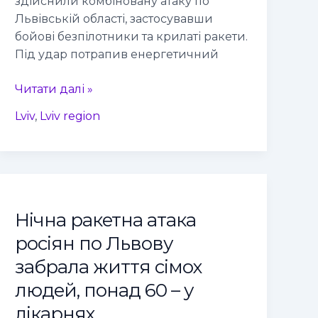
здійснили комбіновану атаку по
Львівській області, застосувавши
бойові безпілотники та крилаті ракети.
Під удар потрапив енергетичний
Читати далі »
Lviv
,
Lviv region
Нічна
ракетна
Нічна ракетна атака
атака
росіян
росіян по Львову
по
забрала життя сімох
Львову
людей, понад 60 – у
забрала
життя
лікарнях