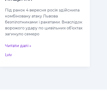
сімох
людей,
Під ранок 4 вересня росія здійснила
понад
комбіновану атаку Львова
60
безпілотниками і ракетами. Внаслідок
–
ворожого удару по цивільних об’єктах
у
загинуло семеро
лікарнях
Читати далі »
Lviv