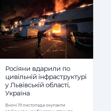
по
цивільній
інфраструктурі
у
Львівській
області,
Україна
Росіяни вдарили по
цивільній інфраструктурі
у Львівській області,
Україна
Вночі 19 листопада окупанти