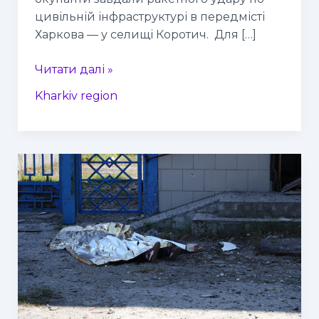
цивільній інфраструктурі в передмісті
Харкова — у селищі Коротич. Для […]
Читати далі »
Kharkiv region
Ранок
у
Мерефі
розпочався
з
жахливої
трагедії
—
російського