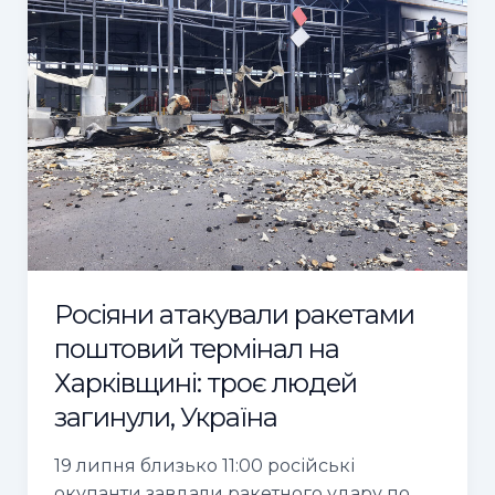
ракетами
поштовий
термінал
на
Харківщині:
троє
людей
загинули,
Україна
Росіяни атакували ракетами
поштовий термінал на
Харківщині: троє людей
загинули, Україна
19 липня близько 11:00 російські
окупанти завдали ракетного удару по