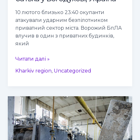
10 лютого близько 23:40 окупанти
атакували ударним безпілотником
приватний сектор міста. Ворожий БпЛА
влучив в один з приватних будинків,
який
Читати далі »
Kharkiv region
,
Uncategorized
Росіяни
вдарили
по
енергетичній
інфраструктурі
Харківщини,