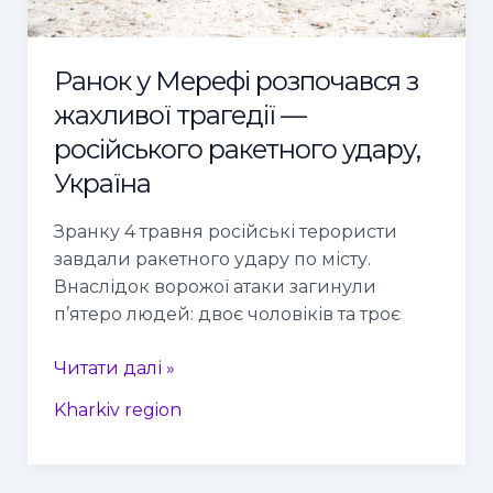
ракетного
удару,
Україна
Ранок у Мерефі розпочався з
жахливої трагедії —
російського ракетного удару,
Україна
Зранку 4 травня російські терористи
завдали ракетного удару по місту.
Внаслідок ворожої атаки загинули
п’ятеро людей: двоє чоловіків та троє
Читати далі »
Kharkiv region