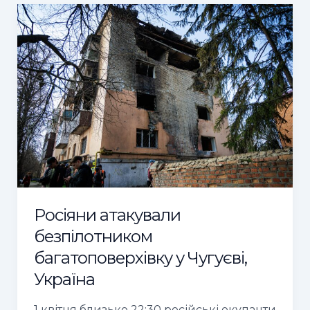
Росіяни
атакували
безпілотником
багатоповерхівку
у
Чугуєві,
Україна
Росіяни атакували
безпілотником
багатоповерхівку у Чугуєві,
Україна
1 квітня близько 22:30 російські окупанти