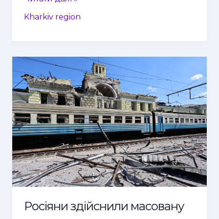
Kharkiv region
Росіяни
здійснили
масовану
атаку
ударними
дронами
на
місто
Лозова,
Україна
Росіяни здійснили масовану