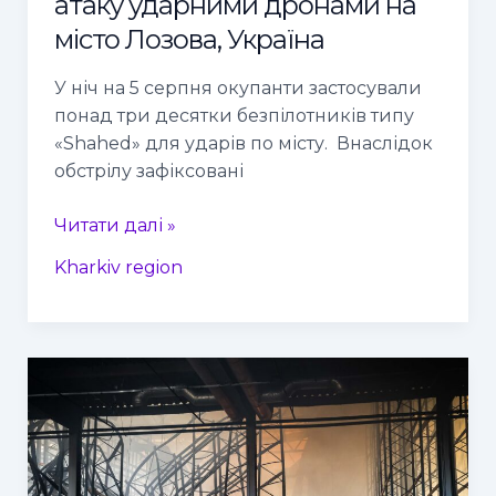
атаку ударними дронами на
місто Лозова, Україна
У ніч на 5 серпня окупанти застосували
понад три десятки безпілотників типу
«Shahed» для ударів по місту. Внаслідок
обстрілу зафіксовані
Читати далі »
Kharkiv region
Росіяни
обстріляли
цивільне
підприємство
на