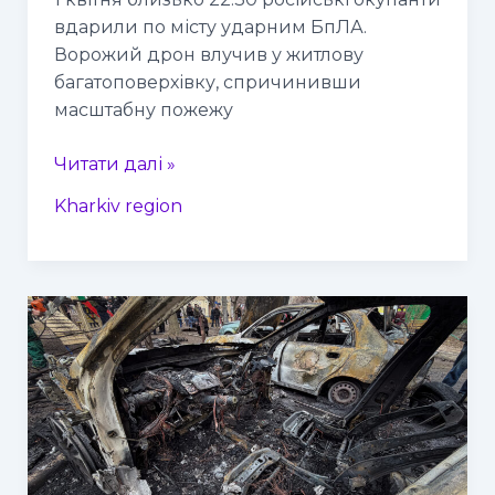
вдарили по місту ударним БпЛА.
Ворожий дрон влучив у житлову
багатоповерхівку, спричинивши
масштабну пожежу
Читати далі »
Kharkiv region
Окупанти
вкотре
атакували
житлові
райони
Харкова,
Україна