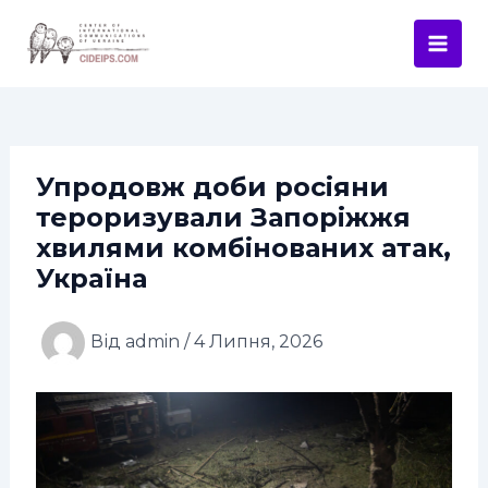
Перейти
Навігація
Mai
до
по
Men
вмісту
запису
Упродовж доби росіяни
тероризували Запоріжжя
хвилями комбінованих атак,
Україна
Від
admin
/
4 Липня, 2026