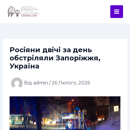
Перейти
Навігація
Mai
до
по
Men
вмісту
запису
Росіяни двічі за день
обстріляли Запоріжжя,
Україна
Від
admin
/
26 Лютого, 2026