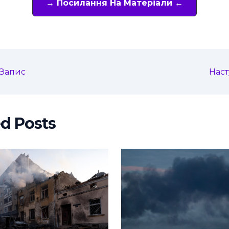
→ Посилання На Матеріали ←
Запис
Нас
ed Posts