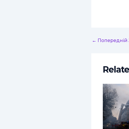
←
Попередній 
Relat