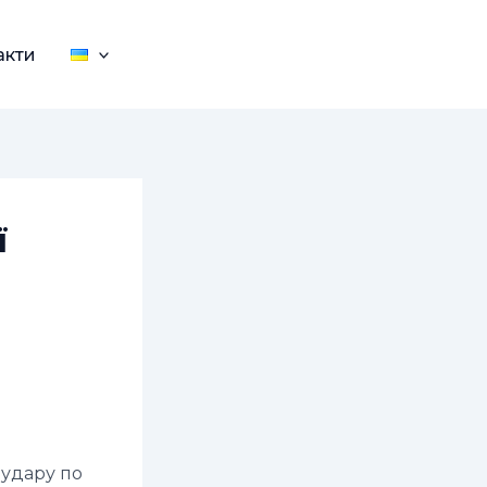
акти
ї
 удару по