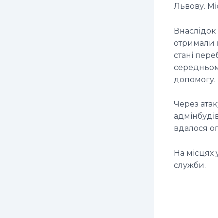
Львову. Мі
Внаслідок 
отримали п
стані пере
середньом
допомогу.
Через ата
адмінбудів
вдалося оп
На місцях 
служби.