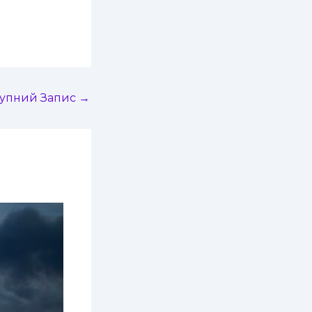
тупний Запис
→