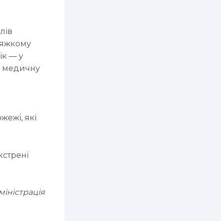
лів
 тяжкому
ік — у
у медичну
жежі, які
кстрені
міністрація