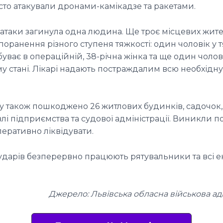
сто атакували дронами-камікадзе та ракетами.
атаки загинула одна людина. Ще троє місцевих жите
оранення різного ступеня тяжкості: один чоловік у
буває в операційній, 38-річна жінка та ще один чолов
у стані. Лікарі надають постраждалим всю необхідн
ку також пошкоджено 26 житлових будинків, садочок,
лі підприємства та судової адміністрації. Виникли по
еративно ліквідувати.
ударів безперервно працюють рятувальники та всі е
Джерело: Львівська обласна військова ад