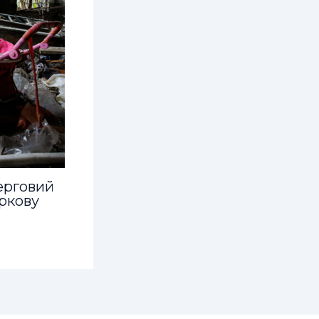
ерговий
ркову