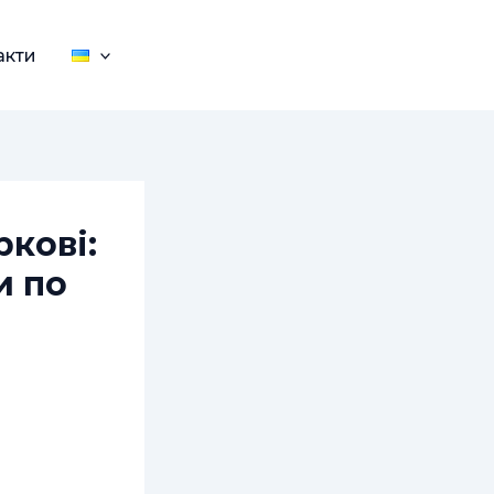
акти
ркові:
и по