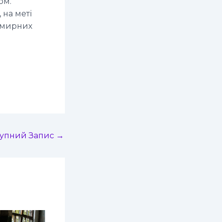
ом.
 на меті
и мирних
тупний Запис
→