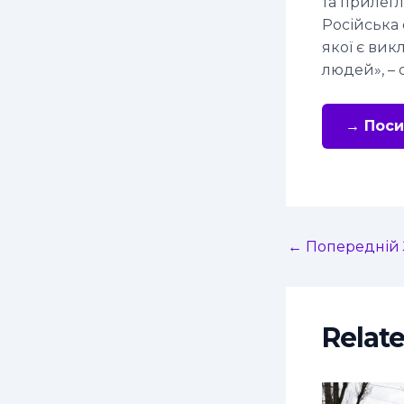
та прилег
Російська 
якої є вик
людей», – 
→ Поси
←
Попередній 
Relat