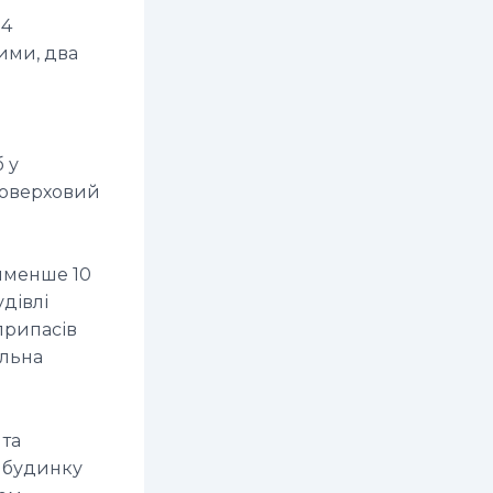
34
ими, два
 у
иповерховий
айменше 10
дівлі
припасів
альна
 та
о будинку