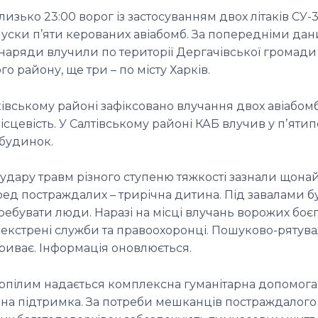
лизько 23:00 ворог із застосуванням двох літаків СУ-
пуски п’яти керованих авіабомб. За попередніми дан
снаряди влучили по території Дергачівської громади
го району, ще три – по місту Харків.
івському районі зафіксовано влучання двох авіабомб
ісцевість. У Салтівському районі КАБ влучив у пʼят
будинок.
 удару травм різного ступеню тяжкості зазнали щон
ед постраждалих – трирічна дитина. Під завалами бу
ебувати люди. Наразі на місці влучань ворожих боє
екстрені служби та правоохоронці. Пошуково-рятув
триває. Інформація оновлюється.
ерпілим надається комплексна гуманітарна допомога
чна підтримка. За потреби мешканців постраждалог