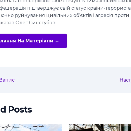
лих багатоповерхівок забезпечують тимчасовим житл
федерація підтверджує свій статус країни-терориста,
лючно руйнування цивільних об’єктів і агресія прот
сказав Олег Синєгубов.
лання На Матеріали ←
Запис
Нас
ed Posts