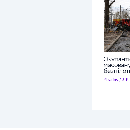
Окупант
масовану
безпілот
Kharkiv
/
3 К