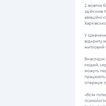
2 жовтня б
здійснив 
авіаційні 
Харківсько
У Шевченк
відкриту м
житловий 
Внаслідок
людей, сер
можуть пер
працюють 
операція 
«Всім пот
психологі