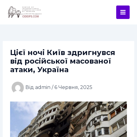
Перейти
Навігація
Mai
до
по
Men
вмісту
запису
Цієї ночі Київ здригнувся
від російської масованої
атаки, Україна
Від
admin
/
6 Червня, 2025