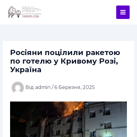
Перейти
Навігація
Mai
до
по
Men
вмісту
запису
Росіяни поцілили ракетою
по готелю у Кривому Розі,
Україна
Від
admin
/
6 Березня, 2025