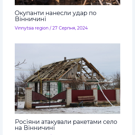
Окупанти нанесли удар по
Вінничині
Vinnytsia region
/
27 Серпня, 2024
Росіяни атакували ракетами село
на Вінничині