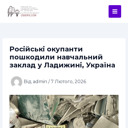
Перейти
Навігація
Mai
до
по
Men
вмісту
запису
Російські окупанти
пошкодили навчальний
заклад у Ладижині, Україна
Від
admin
/
7 Лютого, 2026