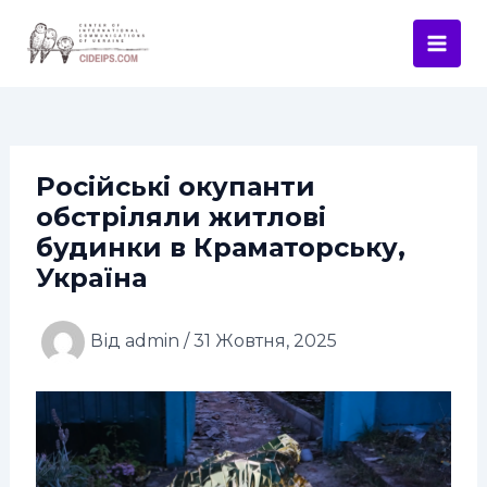
Перейти
Навігація
Mai
до
по
Men
вмісту
запису
Російські окупанти
обстріляли житлові
будинки в Краматорську,
Україна
Від
admin
/
31 Жовтня, 2025