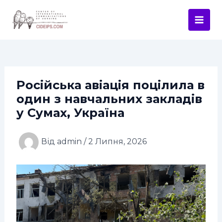
Перейти
Навігація
Mai
до
по
Men
вмісту
запису
Російська авіація поцілила в
один з навчальних закладів
у Сумах, Україна
Від
admin
/
2 Липня, 2026