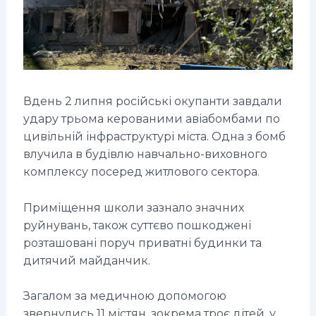
Вдень 2 липня російські окупанти завдали
удару трьома керованими авіабомбами по
цивільній інфраструктурі міста. Одна з бомб
влучила в будівлю навчально-виховного
комплексу посеред житлового сектора.
Приміщення школи зазнало значних
руйнувань, також суттєво пошкоджені
розташовані поруч приватні будинки та
дитячий майданчик.
Загалом за медичною допомогою
звернулись 11 містян, зокрема троє дітей, у