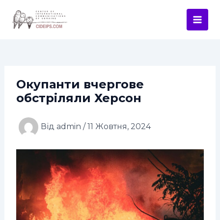
Перейти
Навігація
Mai
до
по
Men
вмісту
запису
Окупанти вчергове
обстріляли Херсон
Від
admin
/
11 Жовтня, 2024