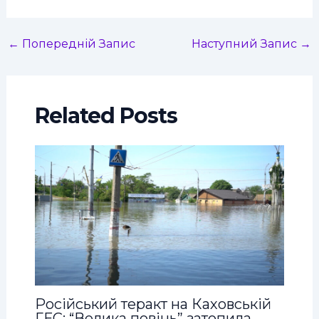
←
Попередній Запис
Наступний Запис
→
Related Posts
Російський теракт на Каховській
ГЕС: “Велика повінь” затопила