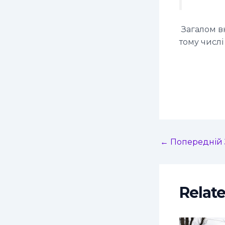
Загалом в
тому числі
←
Попередній 
Relat