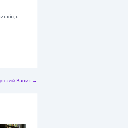
нків, в
тупний Запис
→