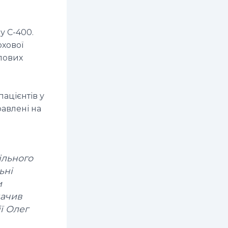
у С-400.
рхової
лових
пацієнтів у
равлені на
ільного
ьні
и
начив
ї Олег