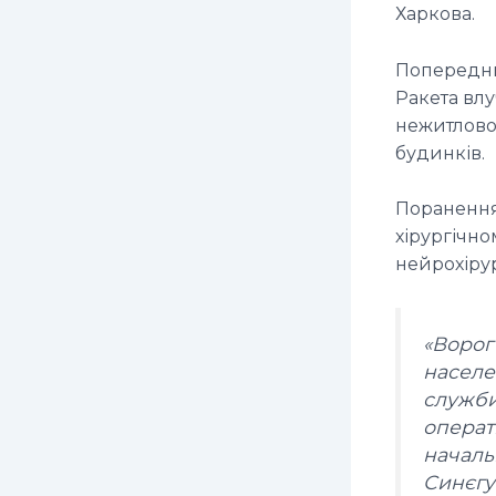
Харкова.
Попередньо
Ракета влу
нежитлово
будинків.
Поранення 
хірургічно
нейрохіру
«Ворог
населе
служби
операт
началь
Синєгу