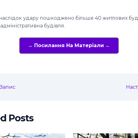
наслідок удару пошкоджено більше 40 житлових буди
 адміністративна будівля.
→ Посилання На Матеріали ←
Запис
Нас
ed Posts