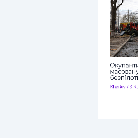
Окупант
масовану
безпілот
Kharkiv
/
3 К