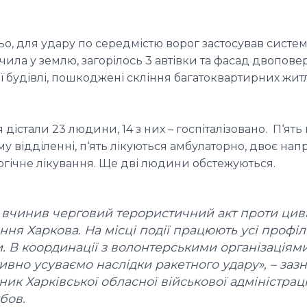
, для удару по середмістю ворог застосував систем
чила у землю, загорілось 3 автівки та фасад двопове
ї будівлі, пошкоджені скління багатоквартирних жит
дістали 23 людини, 14 з них – госпіталізовано. П‘ять 
му відділенні, п‘ять лікуються амбулаторно, двоє нап
ргічне лікування. Ще дві людини обстежуються.
 вчинив черговий терористичний акт проти цив
ння Харкова. На місці події працюють усі профіл
. В координації з волонтерськими організаціям
ивно усуваємо наслідки ракетного удару», – заз
ник Харківської обласної військової адміністраці
бов.