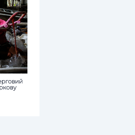
ерговий
ркову