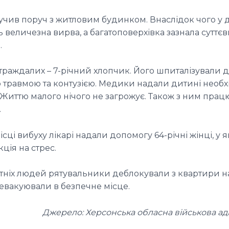
учив поруч з житловим будинком. Внаслідок чого у 
 величезна вирва, а багатоповерхівка зазнала суттєв
.
раждалих – 7-річний хлопчик. Його шпиталізували до
 травмою та контузією. Медики надали дитині необх
 Життю малого нічого не загрожує. Також з ним пра
.
ісці вибуху лікарі надали допомогу 64-річні жінці, у я
кція на стрес.
ітніх людей рятувальники деблокували з квартири н
 евакуювали в безпечне місце.
Джерело: Херсонська обласна військова ад