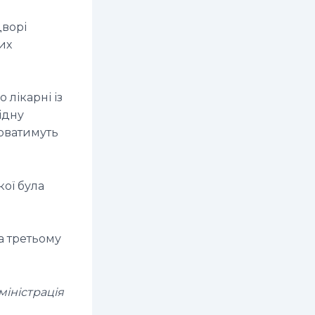
дворі
их
 лікарні із
ідну
цюватимуть
кої була
а третьому
міністрація