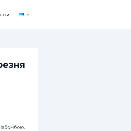
акти
резня
віабомбою.