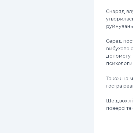
Снаряд вл
утворилась
руйнувань
Серед пост
вибуховою
допомогу.
психологи
Також на м
гостра реа
Ще двох л
поверсі та