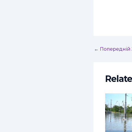
←
Попередній 
Relat