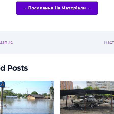
→ Посилання На Матеріали ←
Запис
Нас
ed Posts