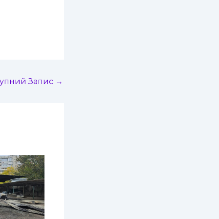
тупний Запис
→