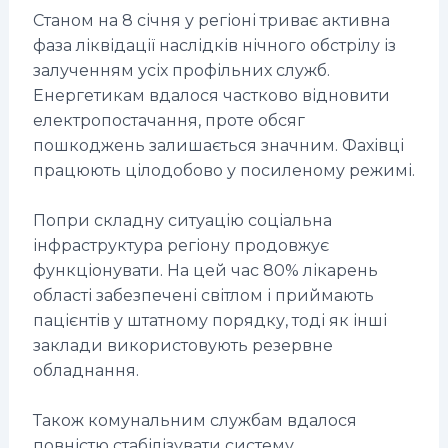
Станом на 8 січня у регіоні триває активна
фаза ліквідації наслідків нічного обстрілу із
залученням усіх профільних служб.
Енергетикам вдалося частково відновити
електропостачання, проте обсяг
пошкоджень залишається значним. Фахівці
працюють цілодобово у посиленому режимі.
Попри складну ситуацію соціальна
інфраструктура регіону продовжує
функціонувати. На цей час 80% лікарень
області забезпечені світлом і приймають
пацієнтів у штатному порядку, тоді як інші
заклади використовують резервне
обладнання.
Також комунальним службам вдалося
повністю стабілізувати систему