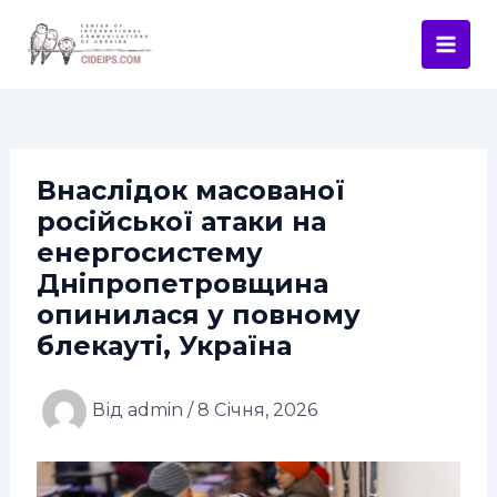
Перейти
Навігація
Mai
до
по
Men
вмісту
запису
Внаслідок масованої
російської атаки на
енергосистему
Дніпропетровщина
опинилася у повному
блекауті, Україна
Від
admin
/
8 Січня, 2026